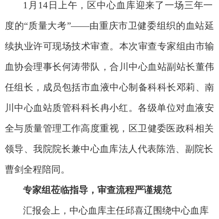
1
月
14
日
上午
，区中心血库迎来了一场
三年一
度的
“质量大考”——由重庆市卫健委组织的血站延
续执业许可现场技术审查。本次审查专家组由市输
血协会理事长何涛带队，合川中心血站副站长董伟
任组长，成员包括市血液中心制备科科长邓莉、南
川中心血站质管科科长冉小红。
各级单位对血液安
全与质量管理工作高度重视
，
区卫健委医政科相关
领导、
我
院院长兼中心血库法人
代表
陈浩、副院长
曹剑全程陪同。
专家组莅临指导，审查流程严谨规范
汇报会
上，中心血库主任邱喜辽围绕
中心
血库