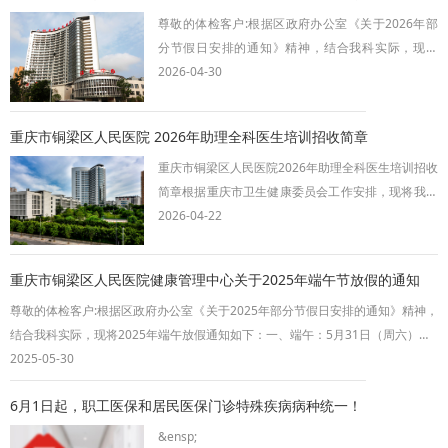
复所有体检业务。二、前往新址通
尊敬的体检客户:根据区政府办公室《关于2026年部
分节假日安排的通知》精神，结合我科实际，现将
2026年五一放假调休和调整作息时间具体安排通知如
2026-04-30
下：一、五一：5月1日（周五）至5月5日（周二）放
假调休，共5天,期间暂停健康体检、入职体检及领取
重庆市铜梁区人民医院 2026年助理全科医生培训招收简章
报告服务。其中5月9日（周六）正常上班，可健康体
重庆市铜梁区人民医院2026年助理全科医生培训招收
检。二、作息时间（从5月6日起执行）上午：07：
简章根据重庆市卫生健康委员会工作安排，现将我院
30-12：00，下午：14：30-17：30,体检时间：周
2026年助理全科医生培训工作招收事宜公布如下：
2026-04-22
一、招考对象临床医学类专业三年全日制高职（专
科）毕业，拟在或已在乡镇卫生院、村卫生室等农村
重庆市铜梁区人民医院健康管理中心关于2025年端午节放假的通知
基层医疗机构从事全科医疗工作的人员，包括应届毕
尊敬的体检客户:根据区政府办公室《关于2025年部分节假日安排的通知》精神，
业生以及有培训需求的往届毕业生。二、招考计划
结合我科实际，现将2025年端午放假通知如下：一、端午：5月31日（周六）至6
2026年计划招收30人。三、报名时间和要求（一）
月02日（周一）放假，共3天，期间暂停体检及领取报告服务。二、夏季作息时
2025-05-30
报考路径重庆卫生人才网—
间上午：07：30-12：00，下午：14：30-17：30体检时间：周一至周六上午(节
6月1日起，职工医保和居民医保门诊特殊疾病病种统一！
假日除外)领取报告：周一至周五下午(节假日除外)请需要体检的各机关事业单位
及个体留意
&ensp;