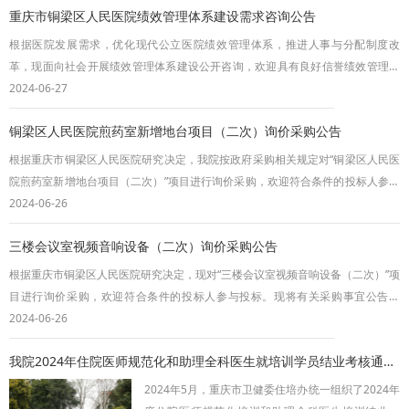
重庆市铜梁区人民医院绩效管理体系建设需求咨询公告
本项目遴选文件在重庆市铜梁区人民医院官网（www.tlxrmyy.net）上免费下载。
三、报名及《遴选参与文件》的递交截
根据医院发展需求，优化现代公立医院绩效管理体系，推进人事与分配制度改
革，现面向社会开展绩效管理体系建设公开咨询，欢迎具有良好信誉绩效管理公
司积极参与。并将具体事宜公示如下：一、项目名称重庆市铜梁区人民医院绩效
2024-06-27
管理体系建设咨询项目。二、资格条件（一）具有独立承担民事责任的能力；
铜梁区人民医院煎药室新增地台项目（二次）询价采购公告
（二）具有良好的商业信誉和健全的财务会计制度；（三）具有履行合同所必需
的设备和专业技术能力；（四）有依法缴纳税收和社会保障
根据重庆市铜梁区人民医院研究决定，我院按政府采购相关规定对“铜梁区人民医
院煎药室新增地台项目（二次）”项目进行询价采购，欢迎符合条件的投标人参与
投标。现将有关采购事宜公告如下：一、项目采购清单（一）项目名称：铜梁区
2024-06-26
人民医院煎药室新增地台项目（二次）；（二）项目编号：TYC（询）2024—
三楼会议室视频音响设备（二次）询价采购公告
031；（三）项目最高采购限价：2.9915万元；（四）定标办法：最低评标价
法。二、投标人资质（一）有效的《营
根据重庆市铜梁区人民医院研究决定，现对“三楼会议室视频音响设备（二次）”项
目进行询价采购，欢迎符合条件的投标人参与投标。现将有关采购事宜公告如
下：一、项目采购清单（一）项目名称：三楼会议室视频音响设备（二次）；
2024-06-26
（二）项目编号：TYC（询）2024-035（三）项目最高采购限价：17180元
我院2024年住院医师规范化和助理全科医生就培训学员结业考核通过率100
（四）定标办法：最低评标价法。二、投标人资质（一）有效的《营业执照》、
《税务登记证》、《组织机构代码证》或三
2024年5月，重庆市卫健委住培办统一组织了2024年