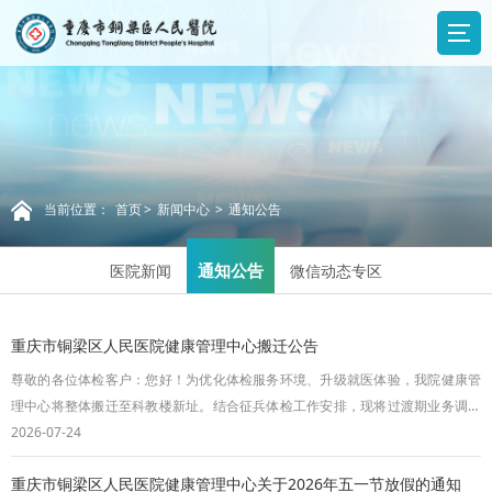
当前位置：
首页
>
新闻中心
>
通知公告
通知公告
医院新闻
微信动态专区
重庆市铜梁区人民医院健康管理中心搬迁公告
尊敬的各位体检客户：您好！为优化体检服务环境、升级就医体验，我院健康管
理中心将整体搬迁至科教楼新址。结合征兵体检工作安排，现将过渡期业务调整
及通行路线公告如下：一、业务办理时间安排1.暂停服务阶段：2026年7月27日
2026-07-24
—8月2日，因开展征兵体检及科室搬迁工作，暂停体检、报告领取、咨询办理等
重庆市铜梁区人民医院健康管理中心关于2026年五一节放假的通知
全部体检业务；2.新址正式启用：2026年8月3日起，科教楼健康管理中心全面恢