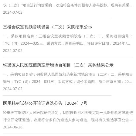
仪（二次）”项目进行询价采购，欢迎符合条件的投标人参与投标。现将有关采购
事宜公告如下：一、项目采购清单（一）项目名称：碳酸泉水赋能仪（二次）；
2024-07-03
（二）项目编号：TYC（询）2024-011（三）项目最高采购限价：3.98万元
三楼会议室视频音响设备（二次）采购结果公示
（四）定标办法：最低评标价法。二、投标人资质1.投标人具有有效的《营业执
照》、《税务登记证》、《组织机构
一、采购项目名称：三楼会议室视频音响设备（二次）二、采购项目编号：
TYC（询）2024—035三、采购方式：询价采购四、项目评审日期：2024年7月2
日五、项目公示日期：2024年7月3日六、公告期限：1个工作日七、中标结果：
2024-07-02
1.中标人：铜梁区博越网络信息技术服务中心2.中标金额：￥169403.地址：重庆
铜梁区人民医院煎药室新增地台项目（二次）采购结果公示
市铜梁区东城街道兴农东街57号重庆市铜梁区人民医院2024年7月2日
一、采购项目名称：铜梁区人民医院煎药室新增地台项目（二次）二、采购项目
编号：TYC（询）2024—031三、采购方式：询价采购四、项目评审日期：2024
年7月2日五、项目公示日期：2024年7月3日六、公告期限：1个工作日七、中标
2024-07-02
结果：1.中标人：重庆轩灿建筑工程有限公司2.中标金额：￥289913.地址：重庆
医用耗材试剂公开论证遴选公告〔2024〕7号
市铜梁区安居镇十字街49号附1号（自主承诺）重庆市铜梁区人民医院2024年7月
2日
经重庆市铜梁区人民医院研究决定，我院按政府相关规定对一批医用耗材试剂进
行公开论证遴选，欢迎符合条件的遴选人参与遴选。现将有关遴选事宜公告如
下：一、拟进的医用耗材试剂品目种类分包号遴选产品名称品规不分包吸收性可
2024-06-28
溶止血材料具体规格型号详见遴选文件二、遴选文件的获取遴选文件获取方式：