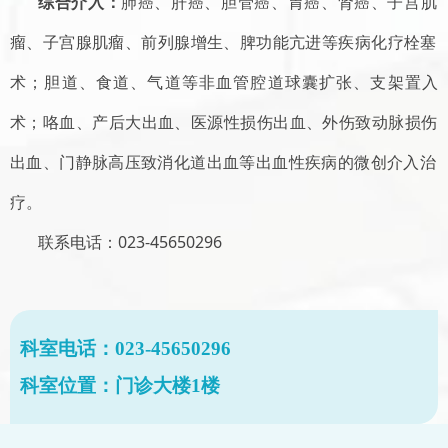
综合介入：
肺癌、肝癌、胆管癌、胃癌、肾癌、子宫肌
瘤、子宫腺肌瘤
、
前列腺增生、脾功能亢进等
疾病
化疗栓塞
术；胆道、食道、气道等非血管腔道球囊扩张、支架置入
术；咯血、产后大出血、医源性损伤
出血
、外伤致动脉损伤
出血
、
门静脉高压致消化道出血等
出血性
疾病
的微创
介入治
疗。
联系电话：
023-4565
0296
科室电话：023-45650296
科室位置：门诊大楼1楼