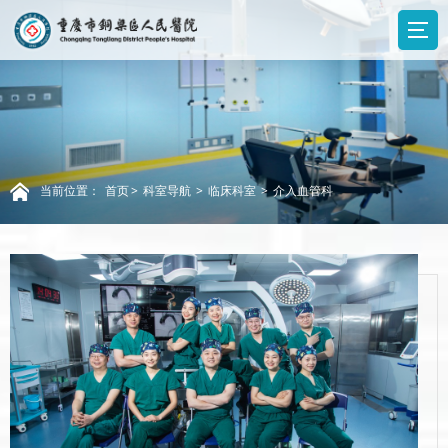
当前位置：
首页
>
科室导航
>
临床科室
>
介入血管科