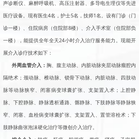
声诊断仪、麻醉呼吸机、高压注射器、多导电生理仪等先进
医疗设备。现有医生4名，护士5名，技师1名。设有门诊（门
诊一楼）、住院病房（住院部8楼）、介入手术室（住院部负
一楼），能提供全年全天24小时介入治疗服务能力。现能开
展介入诊疗技术如下：
外周血管介入：
胸、腹主动脉、内脏动脉夹层动脉瘤腔内
隔绝术；颈动脉、椎动脉、锁骨下动脉、内脏动脉、四肢动
脉等动脉狭窄、闭塞病变球囊扩张、支架置入术；上腔静
脉、下腔静脉、静脉透析通路、髂静脉、下肢静脉等静脉狭
窄、闭塞、血栓病变球囊扩张、支架置入、置管溶栓术；下
肢静脉曲张泡沫硬化治疗等微创介入治疗。